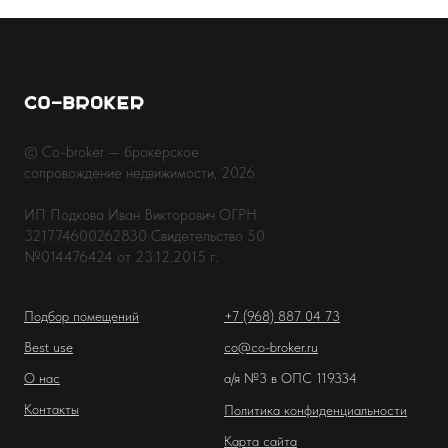
© Co-broker — брокерское
сопровождение недвижимости, 2026
ИП Подкова Иван Викторович ОГРН
321774600262830 Свидетельство 50
№014476424 от 23.12.2015 г.
Подбор помещений
+7 (968) 887 04 73
Best use
co@co-broker.ru
О нас
а/я №3 в ОПС 119334
Контакты
Политика конфиденциальности
Карта сайта