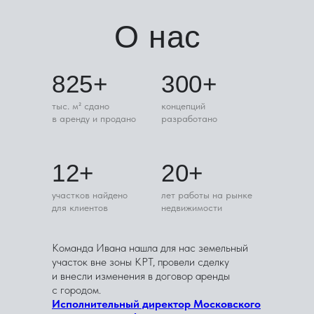
О нас
825+
300+
тыс. м² сдано
концепций
в аренду и продано
разработано
12+
20+
участков найдено
лет работы на рынке
для клиентов
недвижимости
Команда Ивана нашла для нас земельный
участок вне зоны КРТ, провели сделку
и внесли изменения в договор аренды
с городом.
Исполнительный директор Московского